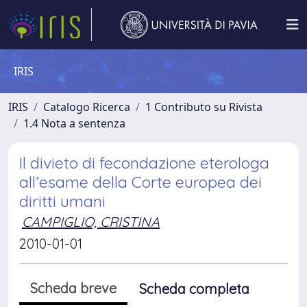
IRIS
IRIS
Catalogo Ricerca
1 Contributo su Rivista
1.4 Nota a sentenza
Il divieto di fecondazione eterologa
all’esame della Corte europea dei
diritti umani
CAMPIGLIO, CRISTINA
2010-01-01
Scheda breve
Scheda completa