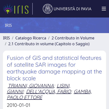
IRIS
IRIS
Catalogo Ricerca
2 Contributo in Volume
2.1 Contributo in volume (Capitolo o Saggio)
Fusion of GIS and statistical features
of satellite SAR images for
earthquake damage mapping at the
block scale
TRIANNI, GIOVANNA
;
LISINI,
GIANNI
;
DELL'ACQUA, FABIO
;
GAMBA,
PAOLO ETTORE
2010-01-01