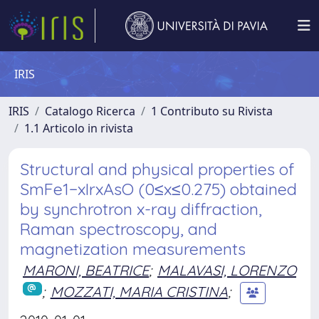
IRIS
IRIS
Catalogo Ricerca
1 Contributo su Rivista
1.1 Articolo in rivista
Structural and physical properties of
SmFe1−xIrxAsO (0≤x≤0.275) obtained
by synchrotron x-ray diffraction,
Raman spectroscopy, and
magnetization measurements
MARONI, BEATRICE
;
MALAVASI, LORENZO
;
MOZZATI, MARIA CRISTINA
;