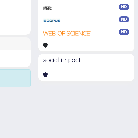
ND
ND
ND
social impact