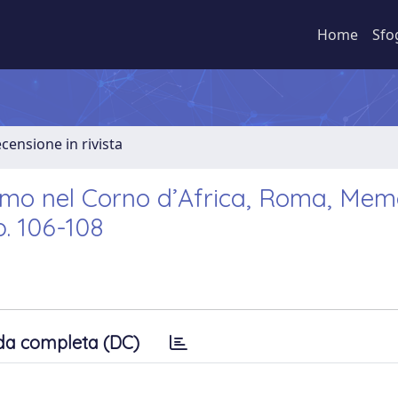
Home
Sfo
ecensione in rivista
ismo nel Corno d’Africa, Roma, Memo
p. 106-108
da completa (DC)