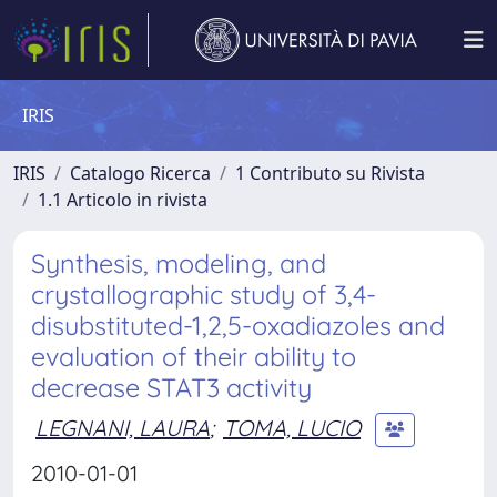
IRIS
IRIS
Catalogo Ricerca
1 Contributo su Rivista
1.1 Articolo in rivista
Synthesis, modeling, and
crystallographic study of 3,4-
disubstituted-1,2,5-oxadiazoles and
evaluation of their ability to
decrease STAT3 activity
LEGNANI, LAURA
;
TOMA, LUCIO
2010-01-01