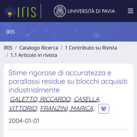
IRIS
IRIS
Catalogo Ricerca
1 Contributo su Rivista
1.1 Articolo in rivista
Stime rigorose di accuratezza e
parallassi residue su blocchi acquisiti
industrialmente
GALETTO, RICCARDO
;
CASELLA,
VITTORIO
;
FRANZINI, MARICA
;
2004-01-01