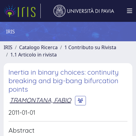
IRIS
IRIS
Catalogo Ricerca
1 Contributo su Rivista
1.1 Articolo in rivista
Inertia in binary choices: continuity
breaking and big-bang bifurcation
points
TRAMONTANA, FABIO
2011-01-01
Abstract