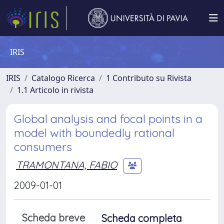
IRIS
IRIS
Catalogo Ricerca
1 Contributo su Rivista
1.1 Articolo in rivista
Global analysis and focal points in a
model with boundedly rational
consumers
TRAMONTANA, FABIO
2009-01-01
Scheda breve
Scheda completa