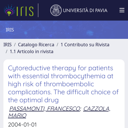
IRIS
IRIS
Catalogo Ricerca
1 Contributo su Rivista
1.1 Articolo in rivista
Cytoreductive therapy for patients
with essential thrombocythemia at
high risk of thromboembolic
complications. The difficult choice of
the optimal drug
PASSAMONTI, FRANCESCO
;
CAZZOLA,
MARIO
2004-01-01