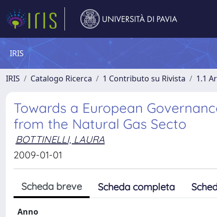
IRIS
IRIS
Catalogo Ricerca
1 Contributo su Rivista
1.1 Ar
Towards a European Governance o
from the Natural Gas Secto
BOTTINELLI, LAURA
2009-01-01
Scheda breve
Scheda completa
Sched
Anno