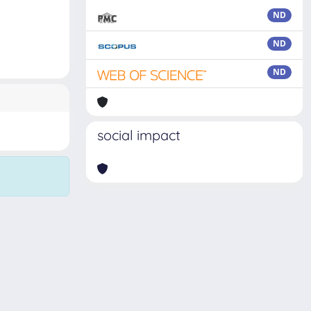
ND
ND
ND
social impact