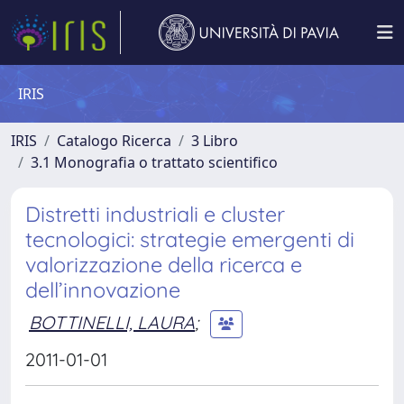
IRIS
IRIS
Catalogo Ricerca
3 Libro
3.1 Monografia o trattato scientifico
Distretti industriali e cluster
tecnologici: strategie emergenti di
valorizzazione della ricerca e
dell’innovazione
BOTTINELLI, LAURA
;
2011-01-01