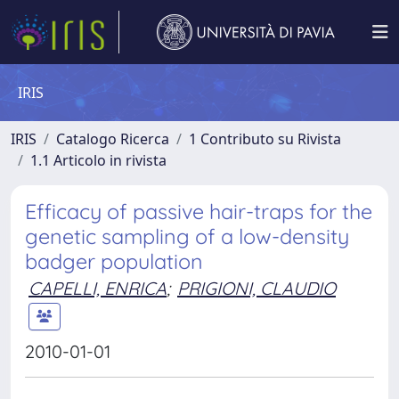
IRIS
IRIS
Catalogo Ricerca
1 Contributo su Rivista
1.1 Articolo in rivista
Efficacy of passive hair-traps for the
genetic sampling of a low-density
badger population
CAPELLI, ENRICA
;
PRIGIONI, CLAUDIO
2010-01-01