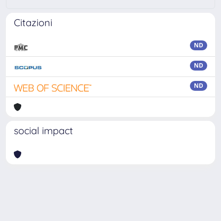
Citazioni
ND
ND
ND
social impact
Powered by
IRIS
-
about IRIS
-