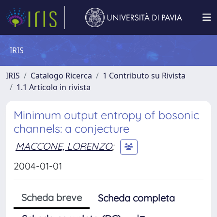
IRIS
IRIS
Catalogo Ricerca
1 Contributo su Rivista
1.1 Articolo in rivista
Minimum output entropy of bosonic
channels: a conjecture
MACCONE, LORENZO
;
2004-01-01
Scheda breve
Scheda completa