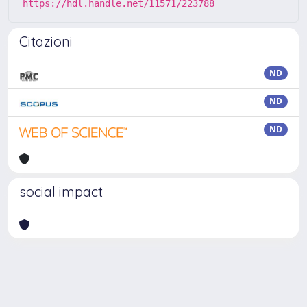
https://hdl.handle.net/11571/223788
Citazioni
ND
ND
ND
social impact
Powered by
IRIS
-
about IRIS
-