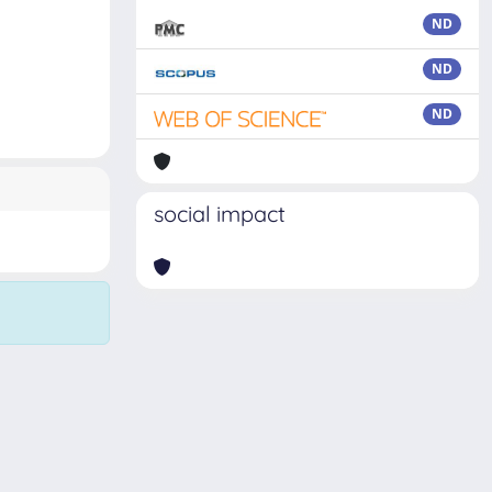
ND
ND
ND
social impact