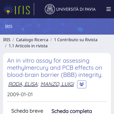
IRIS
IRIS
Catalogo Ricerca
1 Contributo su Rivista
1.1 Articolo in rivista
An in vitro assay for assessing
methylmercury and PCB effects on
blood-brain barrier (BBB) integrity.
RODA, ELISA
;
MANZO, LUIGI
2009-01-01
Scheda breve
Scheda completa