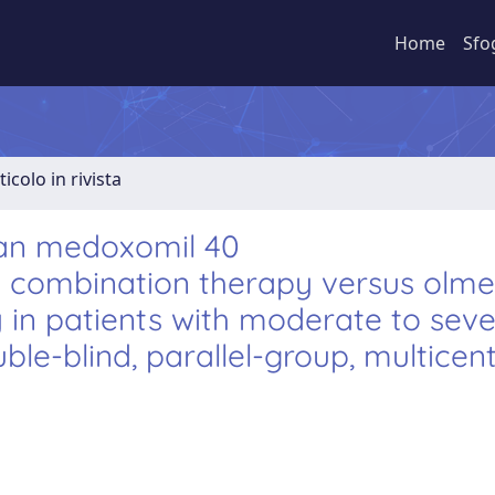
Home
Sfo
ticolo in rivista
tan medoxomil 40
 combination therapy versus olme
n patients with moderate to seve
le-blind, parallel-group, multicent