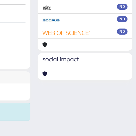
ND
ND
ND
social impact