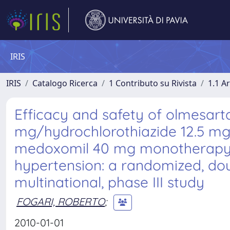
IRIS
IRIS
Catalogo Ricerca
1 Contributo su Rivista
1.1 Ar
Efficacy and safety of olmesar
mg/hydrochlorothiazide 12.5 mg
medoxomil 40 mg monotherapy i
hypertension: a randomized, doub
multinational, phase III study
FOGARI, ROBERTO
;
2010-01-01