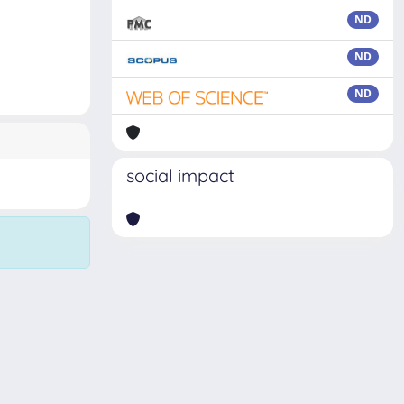
ND
ND
ND
social impact