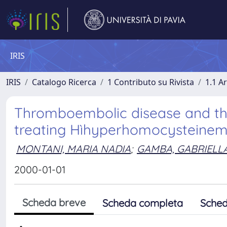
IRIS
IRIS
Catalogo Ricerca
1 Contributo su Rivista
1.1 Ar
Thromboembolic disease and thro
treating Hìhyperhomocysteinemi
MONTANI, MARIA NADIA
;
GAMBA, GABRIELL
2000-01-01
Scheda breve
Scheda completa
Sched