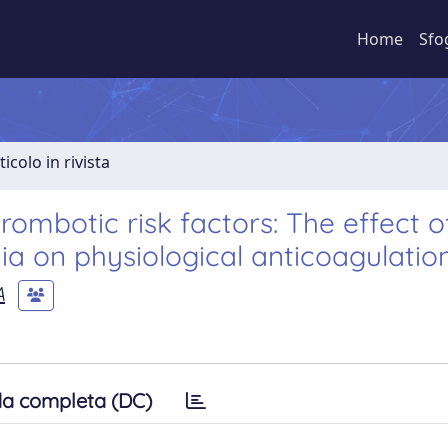
Home
Sfo
ticolo in rivista
mbotic risk factors: The effect o
a on physiological anticoagulatio
A
a completa (DC)