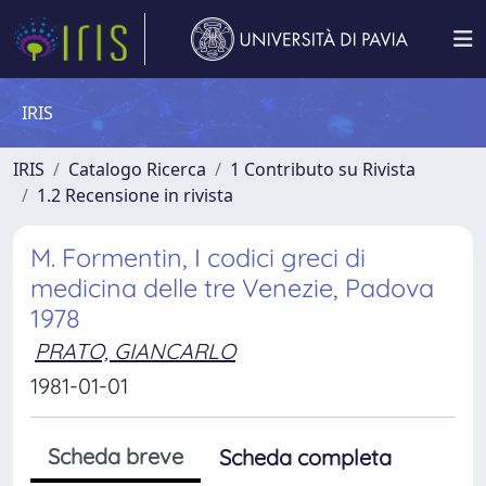
IRIS
IRIS
Catalogo Ricerca
1 Contributo su Rivista
1.2 Recensione in rivista
M. Formentin, I codici greci di
medicina delle tre Venezie, Padova
1978
PRATO, GIANCARLO
1981-01-01
Scheda breve
Scheda completa