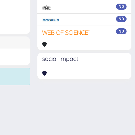
ND
ND
ND
social impact