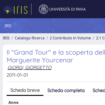
IRIS
IRIS
Catalogo Ricerca
2 Contributo in Volume
2.1 C
Il "Grand Tour" e la scoperta de
Marguerite Yourcenar
GIORGI, GIORGETTO
2011-01-01
Scheda breve
Scheda completa
Sched
Anno