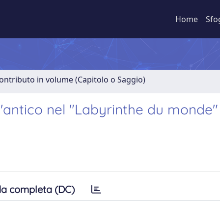
Home
Sfo
ontributo in volume (Capitolo o Saggio)
ll'antico nel "Labyrinthe du monde"
a completa (DC)