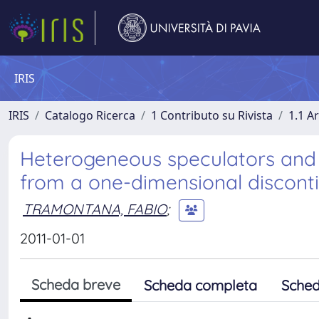
IRIS
IRIS
Catalogo Ricerca
1 Contributo su Rivista
1.1 Ar
Heterogeneous speculators and a
from a one-dimensional discont
TRAMONTANA, FABIO
;
2011-01-01
Scheda breve
Scheda completa
Sched