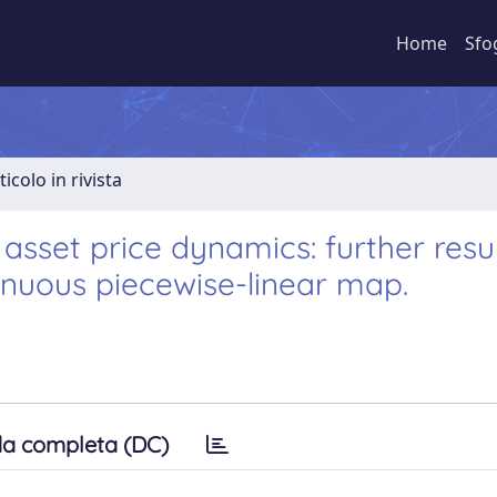
Home
Sfo
ticolo in rivista
sset price dynamics: further resu
inuous piecewise-linear map.
a completa (DC)