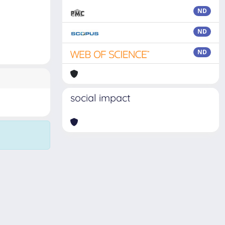
ND
ND
ND
social impact