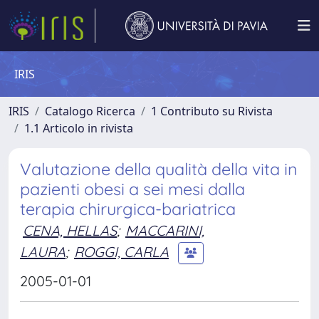
IRIS
IRIS
Catalogo Ricerca
1 Contributo su Rivista
1.1 Articolo in rivista
Valutazione della qualità della vita in
pazienti obesi a sei mesi dalla
terapia chirurgica-bariatrica
CENA, HELLAS
;
MACCARINI,
LAURA
;
ROGGI, CARLA
2005-01-01