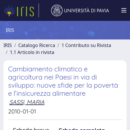
IRIS
IRIS
Catalogo Ricerca
1 Contributo su Rivista
1.1 Articolo in rivista
Cambiamento climatico e
agricoltura nei Paesi in via di
sviluppo: nuove sfide per la povertà
e l’insicurezza alimentare
SASSI, MARIA
2010-01-01