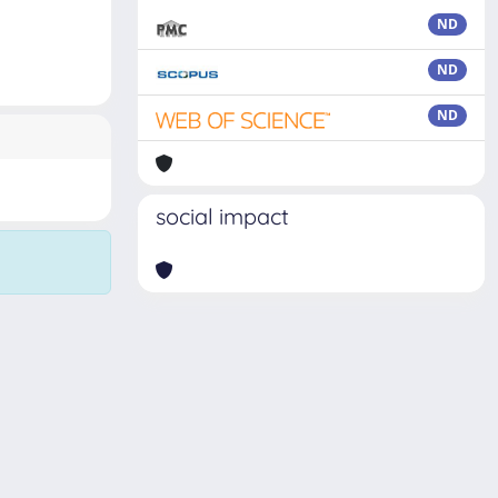
ND
ND
ND
social impact