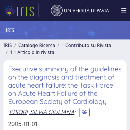
IRIS
IRIS
Catalogo Ricerca
1 Contributo su Rivista
1.1 Articolo in rivista
Executive summary of the guidelines
on the diagnosis and treatment of
acute heart failure: the Task Force
on Acute Heart Failure of the
European Society of Cardiology.
PRIORI, SILVIA GIULIANA
;
2005-01-01