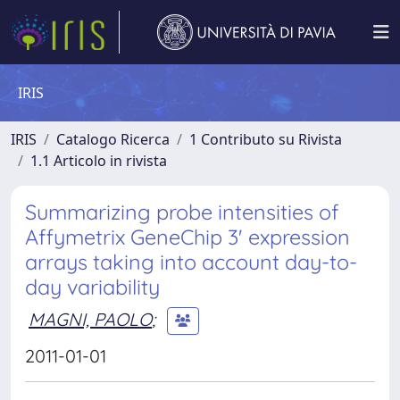
IRIS
IRIS
Catalogo Ricerca
1 Contributo su Rivista
1.1 Articolo in rivista
Summarizing probe intensities of
Affymetrix GeneChip 3' expression
arrays taking into account day-to-
day variability
MAGNI, PAOLO
;
2011-01-01