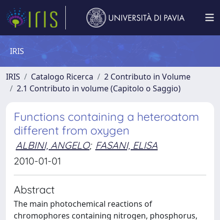
IRIS
IRIS
Catalogo Ricerca
2 Contributo in Volume
2.1 Contributo in volume (Capitolo o Saggio)
Functions containing a heteroatom
different from oxygen
ALBINI, ANGELO
;
FASANI, ELISA
2010-01-01
Abstract
The main photochemical reactions of
chromophores containing nitrogen, phosphorus,