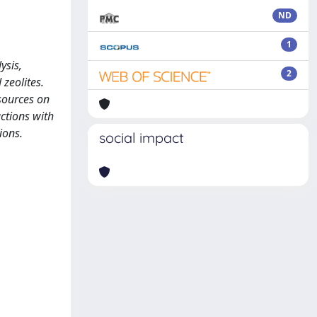
ND
1
ysis,
2
zeolites.
esources on
ctions with
ions.
social impact