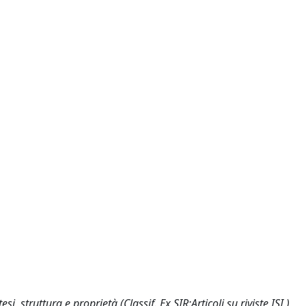
, struttura e proprietà (Classif. Ex SIR:Articoli su riviste ISI )