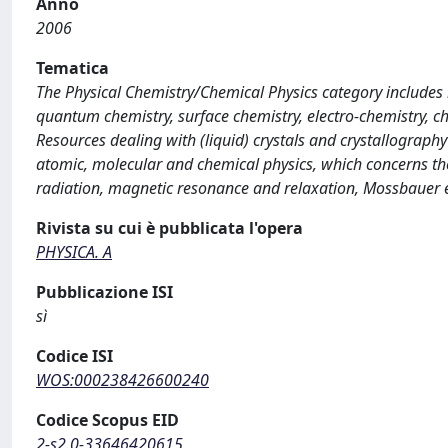
Anno
2006
Tematica
The Physical Chemistry/Chemical Physics category includes re
quantum chemistry, surface chemistry, electro-chemistry, c
Resources dealing with (liquid) crystals and crystallography
atomic, molecular and chemical physics, which concerns th
radiation, magnetic resonance and relaxation, Mossbauer ef
Rivista su cui è pubblicata l'opera
PHYSICA. A
Pubblicazione ISI
sì
Codice ISI
WOS:000238426600240
Codice Scopus EID
2-s2.0-33646420615