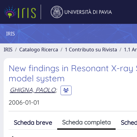
IRIS
IRIS
Catalogo Ricerca
1 Contributo su Rivista
1.1 Ar
New findings in Resonant X-ray S
model system
GHIGNA, PAOLO
;
2006-01-01
Scheda completa
Scheda breve
Sched