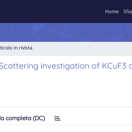
Home
Sfo
ticolo in rivista
cattering investigation of KCuF3 o
a completa (DC)