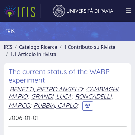
IRIS
IRIS
Catalogo Ricerca
1 Contributo su Rivista
1.1 Articolo in rivista
The current status of the WARP
experiment
BENETTI, PIETRO ANGELO
;
CAMBIAGHI,
MARIO
;
GRANDI, LUCA
;
RONCADELLI,
MARCO
;
RUBBIA, CARLO
;
2006-01-01