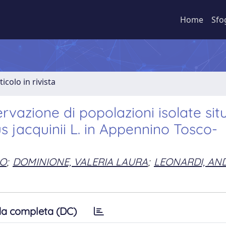
Home
Sfo
ticolo in rivista
rvazione di popolazioni isolate sit
cus jacquinii L. in Appennino Tosco-
NO
;
DOMINIONE, VALERIA LAURA
;
LEONARDI, AN
a completa (DC)