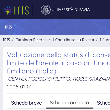
IRIS
IRIS
Catalogo Ricerca
1 Contributo su Rivista
1.1 Ar
Valutazione dello status di conse
limite dell'areale: il caso di Jun
Emiliano (Italia).
GENTILI, RODOLFO FILIPPO
;
ROSSI, GRAZIA
2006-01-01
Scheda completa
Scheda breve
Sched