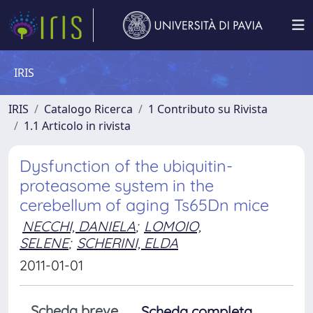
IRIS
IRIS
Catalogo Ricerca
1 Contributo su Rivista
1.1 Articolo in rivista
Dysfunction of the ubiquitin-
proteasome system in the
cerebellum of aging Ts65Dn mice
NECCHI, DANIELA
;
LOMOIO,
SELENE
;
SCHERINI, ELDA
2011-01-01
Scheda breve
Scheda completa