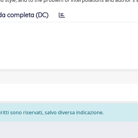
d style, and to the problem of interpolations and author’s v
da completa (DC)
ritti sono riservati, salvo diversa indicazione.