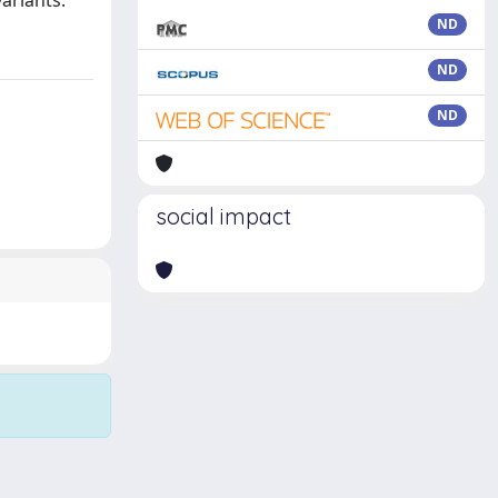
ariants.
ND
ND
ND
social impact