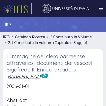
IRIS
IRIS
Catalogo Ricerca
2 Contributo in Volume
2.1 Contributo in volume (Capitolo o Saggio)
L'immagine del clero parmense
attraverso i documenti dei vescovi
Sigefredo II, Enrico e Cadolo
BARBIERI, EZIO
2006-01-01
Abstract