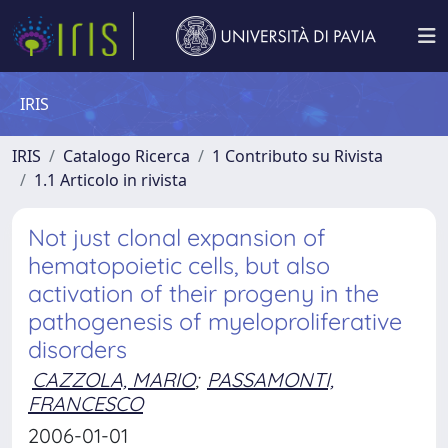
IRIS
IRIS
Catalogo Ricerca
1 Contributo su Rivista
1.1 Articolo in rivista
Not just clonal expansion of
hematopoietic cells, but also
activation of their progeny in the
pathogenesis of myeloproliferative
disorders
CAZZOLA, MARIO
;
PASSAMONTI,
FRANCESCO
2006-01-01