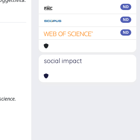
oggettività.
ND
ND
ND
social impact
science.