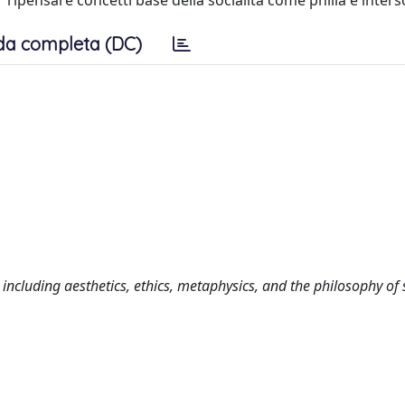
r ripensare concetti base della socialità come philia e inters
da completa (DC)
including aesthetics, ethics, metaphysics, and the philosophy of 