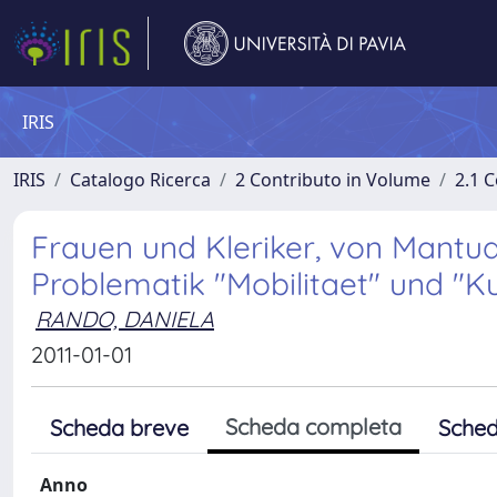
IRIS
IRIS
Catalogo Ricerca
2 Contributo in Volume
2.1 C
Frauen und Kleriker, von Mantu
Problematik "Mobilitaet" und "Ku
RANDO, DANIELA
2011-01-01
Scheda completa
Scheda breve
Sched
Anno