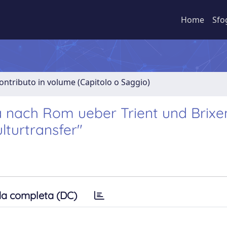
Home
Sfo
ontributo in volume (Capitolo o Saggio)
a nach Rom ueber Trient und Brixe
lturtransfer"
a completa (DC)