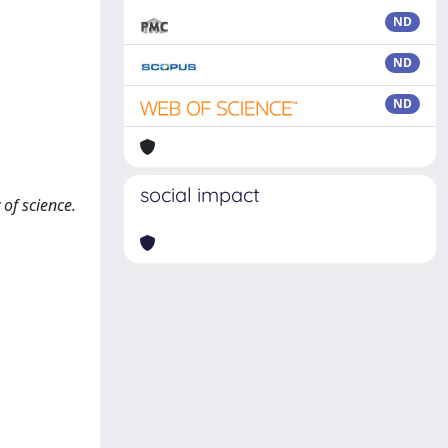
ND
ND
ND
social impact
 of science.