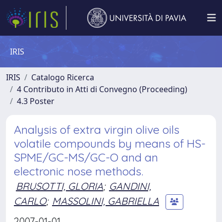
IRIS
IRIS
Catalogo Ricerca
4 Contributo in Atti di Convegno (Proceeding)
4.3 Poster
Analysis of extra virgin olive oils
volatile compounds by means of HS-
SPME/GC-MS/GC-O and an
electronic nose methods.
BRUSOTTI, GLORIA
;
GANDINI,
CARLO
;
MASSOLINI, GABRIELLA
2007-01-01