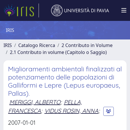
IRIS
IRIS
Catalogo Ricerca
2 Contributo in Volume
2.1 Contributo in volume (Capitolo o Saggio)
Miglioramenti ambientali finalizzati al
potenziamento delle popolazioni di
Galliformi e Lepre (Lepus europaeus,
Pallas).
MERIGGI, ALBERTO
;
PELLA,
FRANCESCA
;
VIDUS ROSIN, ANNA
;
2007-01-01