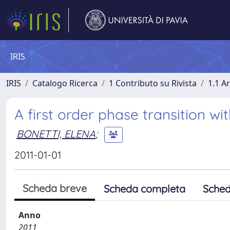
IRIS
IRIS
Catalogo Ricerca
1 Contributo su Rivista
1.1 Ar
A first order phase transition w
BONETTI, ELENA
;
2011-01-01
Scheda breve
Scheda completa
Sched
Anno
2011