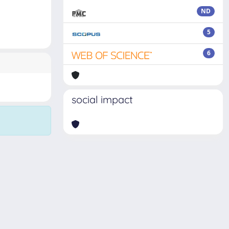
ND
5
6
social impact