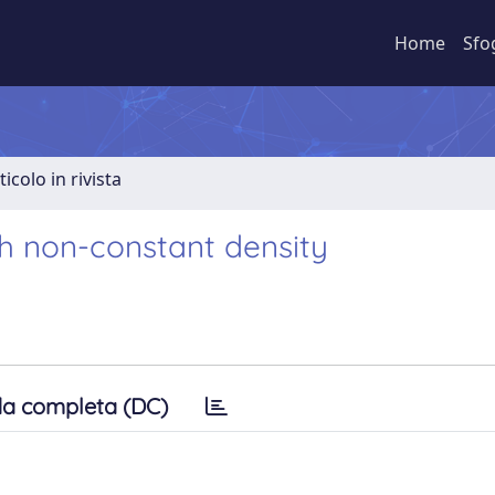
Home
Sfo
ticolo in rivista
ith non-constant density
a completa (DC)