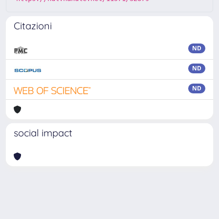
Citazioni
ND
ND
ND
social impact
Powered by
IRIS
-
about IRIS
-