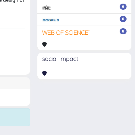
e design of
6
0
8
social impact