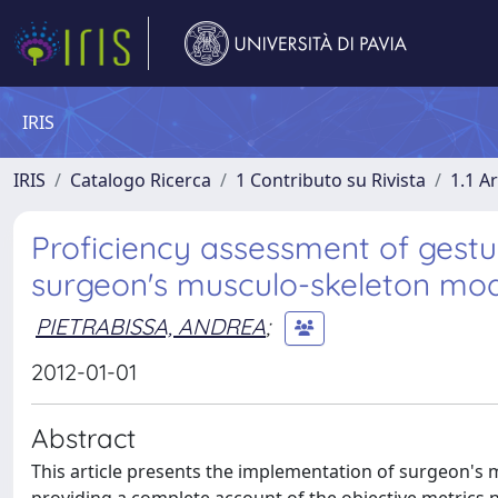
IRIS
IRIS
Catalogo Ricerca
1 Contributo su Rivista
1.1 Ar
Proficiency assessment of gestu
surgeon's musculo-skeleton mo
PIETRABISSA, ANDREA
;
2012-01-01
Abstract
This article presents the implementation of surgeon's 