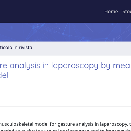
Home
Sfo
ticolo in rivista
re analysis in laparoscopy by mea
del
musculoskeletal model for gesture analysis in laparoscopy, 