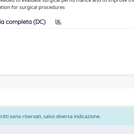
 needed to evaluate surgical performance and to improve th
tion for surgical procedures
a completa (DC)
ritti sono riservati, salvo diversa indicazione.