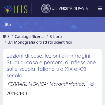
IRIS
IRIS
Catalogo Ricerca
3 Libro
3.1 Monografia o trattato scientifico
Lezioni di cose, lezioni di immagini.
Studi di caso e percorsi di riflessione
sulla scuola italiana tra XIX e XXI
secolo
FERRARI, MONICA
;
Morandi Matteo
;
2011-01-01