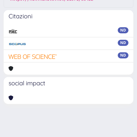
Citazioni
ND
ND
ND
social impact
Powered by
IRIS
-
about IRIS
-