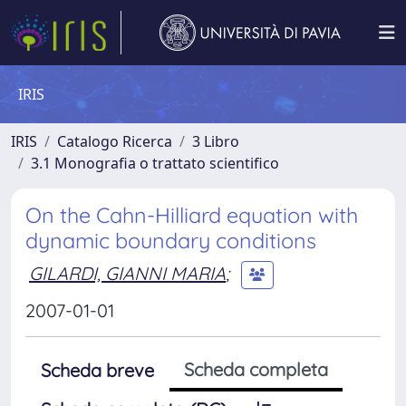
IRIS
IRIS
Catalogo Ricerca
3 Libro
3.1 Monografia o trattato scientifico
On the Cahn-Hilliard equation with
dynamic boundary conditions
GILARDI, GIANNI MARIA
;
2007-01-01
Scheda completa
Scheda breve