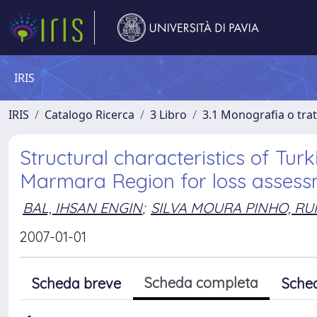
IRIS
IRIS
Catalogo Ricerca
3 Libro
3.1 Monografia o trat
Structural characteristics of Tur
Marmara Region for loss assess
BAL, IHSAN ENGIN
;
SILVA MOURA PINHO, RU
2007-01-01
Scheda completa
Scheda breve
Sche