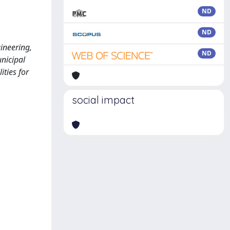
ND
ND
ineering,
ND
nicipal
ities for
social impact