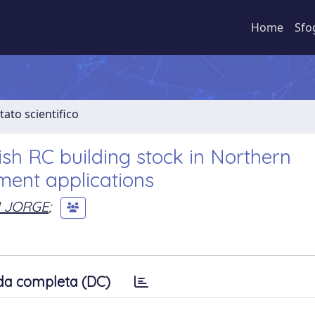
Home
Sfo
tato scientifico
kish RC building stock in Northern
ment applications
I JORGE
;
da completa (DC)