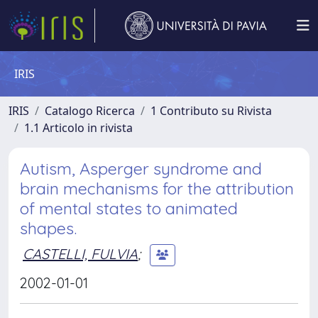
IRIS
IRIS
Catalogo Ricerca
1 Contributo su Rivista
1.1 Articolo in rivista
Autism, Asperger syndrome and
brain mechanisms for the attribution
of mental states to animated
shapes.
CASTELLI, FULVIA
;
2002-01-01