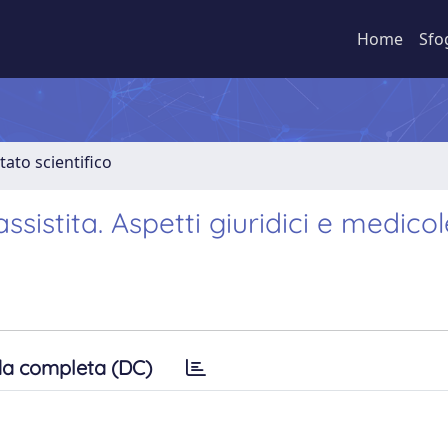
Home
Sfo
tato scientifico
istita. Aspetti giuridici e medicol
a completa (DC)