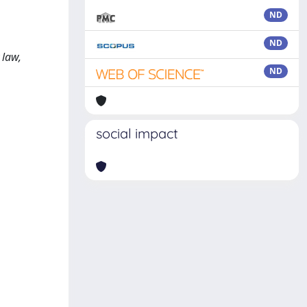
ND
,
ND
 law,
ND
social impact