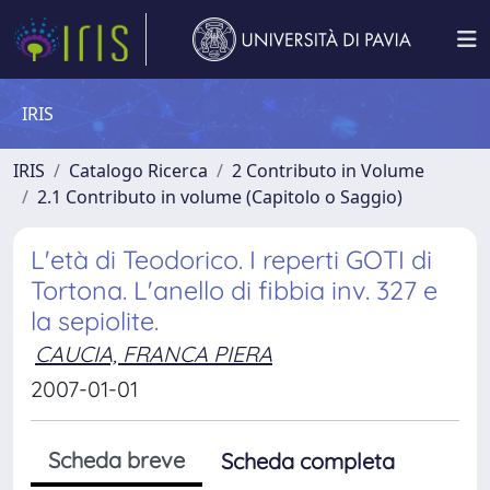
IRIS
IRIS
Catalogo Ricerca
2 Contributo in Volume
2.1 Contributo in volume (Capitolo o Saggio)
L'età di Teodorico. I reperti GOTI di
Tortona. L'anello di fibbia inv. 327 e
la sepiolite.
CAUCIA, FRANCA PIERA
2007-01-01
Scheda breve
Scheda completa