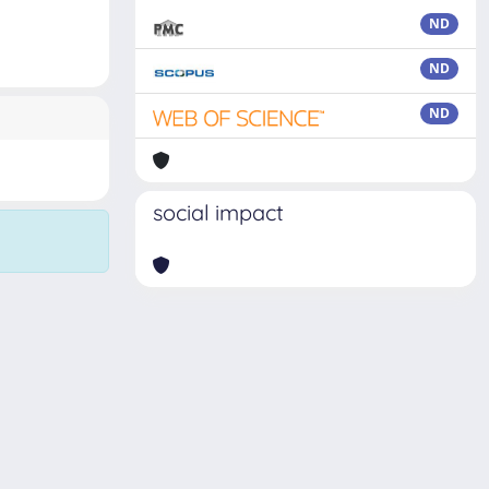
ND
ND
ND
social impact