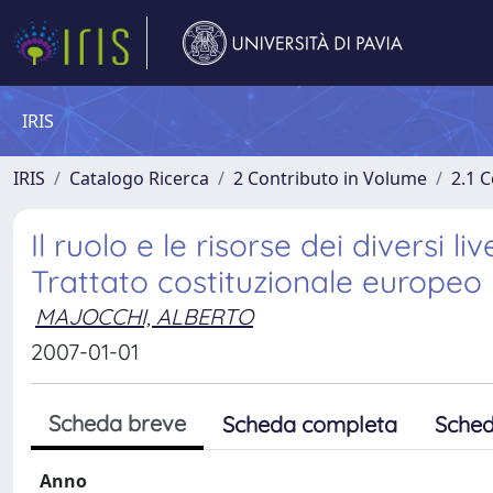
IRIS
IRIS
Catalogo Ricerca
2 Contributo in Volume
2.1 C
Il ruolo e le risorse dei diversi l
Trattato costituzionale europeo
MAJOCCHI, ALBERTO
2007-01-01
Scheda breve
Scheda completa
Sched
Anno