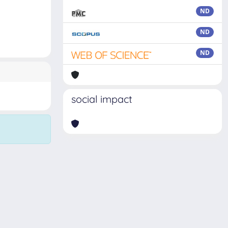
ND
ND
ND
social impact